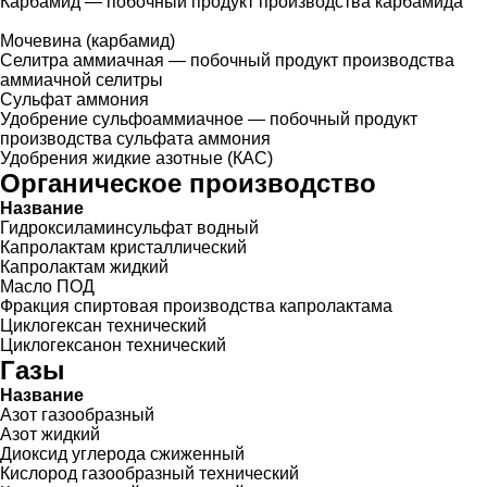
Карбамид — побочный продукт производства карбамида
Мочевина (карбамид)
Селитра аммиачная — побочный продукт производства
аммиачной селитры
Сульфат аммония
Удобрение сульфоаммиачное — побочный продукт
производства сульфата аммония
Удобрения жидкие азотные (КАС)
Органическое производство
Название
Гидроксиламинсульфат водный
Капролактам кристаллический
Капролактам жидкий
Масло ПОД
Фракция спиртовая производства капролактама
Циклогексан технический
Циклогексанон технический
Газы
Название
Азот газообразный
Азот жидкий
Диоксид углерода сжиженный
Кислород газообразный технический