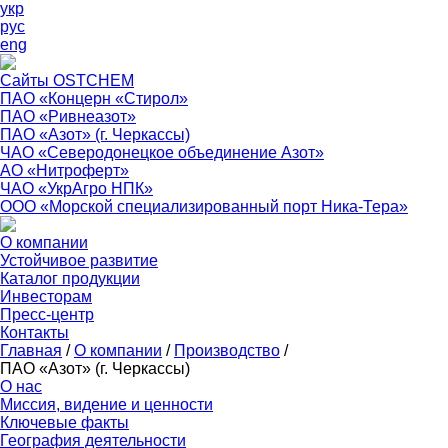
укр
рус
eng
Сайты OSTCHEM
ПАО «Концерн «Стирол»
ПАО «Ривнеазот»
ПАО «Азот» (г. Черкассы)
ЧАО «Северодонецкое объединение Азот»
АО «Нитроферт»
ЧАО «УкрАгро НПК»
ООО «Морской специализированный порт Ника-Тера»
О компании
Устойчивое развитие
Каталог продукции
Инвесторам
Пресс-центр
Контакты
Главная
/
О компании
/
Производство
/
ПАО «Азот» (г. Черкассы)
О нас
Миссия, видение и ценности
Ключевые факты
География деятельности